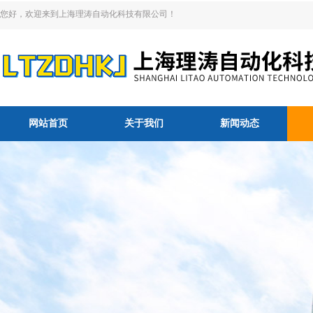
您好，欢迎来到上海理涛自动化科技有限公司！
网站首页
关于我们
新闻动态