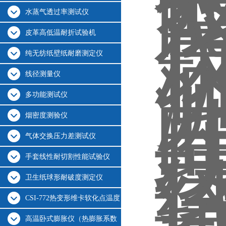
水蒸气透过率测试仪
皮革高低温耐折试验机
纯无纺纸壁纸耐磨测定仪
线径测量仪
多功能测试仪
烟密度测验仪
气体交换压力差测试仪
手套线性耐切割性能试验仪
卫生纸球形耐破度测定仪
CSI-772热变形维卡软化点温度
测定仪
高温卧式膨胀仪（热膨胀系数